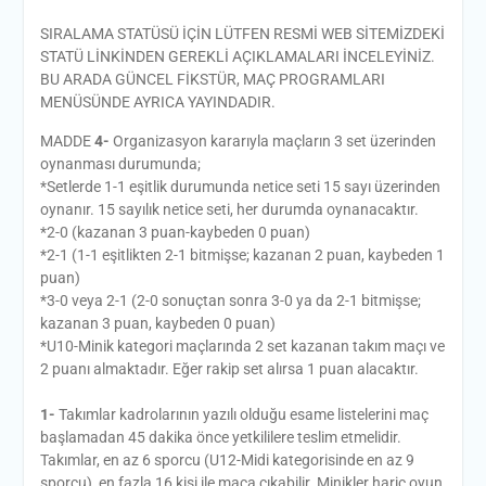
SIRALAMA STATÜSÜ İÇİN LÜTFEN RESMİ WEB SİTEMİZDEKİ
STATÜ LİNKİNDEN GEREKLİ AÇIKLAMALARI İNCELEYİNİZ.
BU ARADA GÜNCEL FİKSTÜR, MAÇ PROGRAMLARI
MENÜSÜNDE AYRICA YAYINDADIR.
MADDE
4-
Organizasyon kararıyla maçların 3 set üzerinden
oynanması durumunda;
*Setlerde 1-1 eşitlik durumunda netice seti 15 sayı üzerinden
oynanır. 15 sayılık netice seti, her durumda oynanacaktır.
*2-0 (kazanan 3 puan-kaybeden 0 puan)
*2-1 (1-1 eşitlikten 2-1 bitmişse; kazanan 2 puan, kaybeden 1
puan)
*3-0 veya 2-1 (2-0 sonuçtan sonra 3-0 ya da 2-1 bitmişse;
kazanan 3 puan, kaybeden 0 puan)
*U10-Minik kategori maçlarında 2 set kazanan takım maçı ve
2 puanı almaktadır. Eğer rakip set alırsa 1 puan alacaktır.
1-
Takımlar kadrolarının yazılı olduğu esame listelerini maç
başlamadan 45 dakika önce yetkililere teslim etmelidir.
Takımlar, en az 6 sporcu (U12-Midi kategorisinde en az 9
sporcu), en fazla 16 kişi ile maça çıkabilir. Minikler hariç oyun