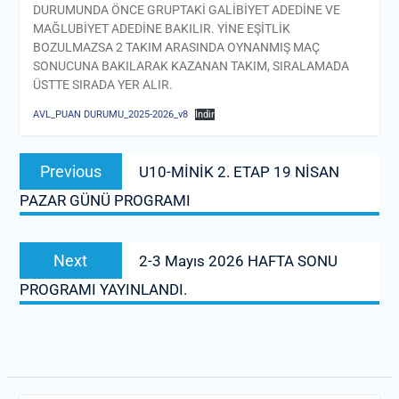
DURUMUNDA ÖNCE GRUPTAKİ GALİBİYET ADEDİNE VE
MAĞLUBİYET ADEDİNE BAKILIR. YİNE EŞİTLİK
BOZULMAZSA 2 TAKIM ARASINDA OYNANMIŞ MAÇ
SONUCUNA BAKILARAK KAZANAN TAKIM, SIRALAMADA
ÜSTTE SIRADA YER ALIR.
AVL_PUAN DURUMU_2025-2026_v8
İndir
Yazı
Previous
Previous
U10-MİNİK 2. ETAP 19 NİSAN
gezinmesi
post:
PAZAR GÜNÜ PROGRAMI
Next
Next
2-3 Mayıs 2026 HAFTA SONU
post:
PROGRAMI YAYINLANDI.