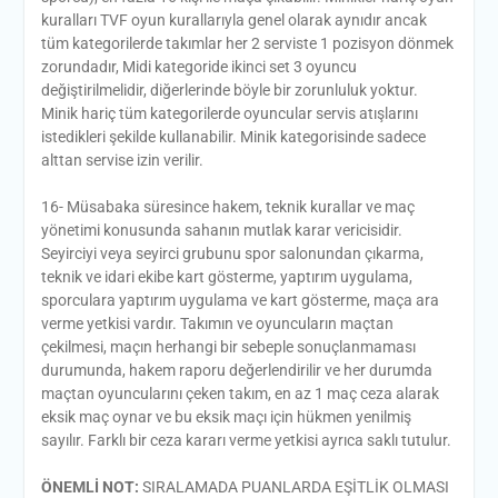
kuralları TVF oyun kurallarıyla genel olarak aynıdır ancak
tüm kategorilerde takımlar her 2 serviste 1 pozisyon dönmek
zorundadır, Midi kategoride ikinci set 3 oyuncu
değiştirilmelidir, diğerlerinde böyle bir zorunluluk yoktur.
Minik hariç tüm kategorilerde oyuncular servis atışlarını
istedikleri şekilde kullanabilir. Minik kategorisinde sadece
alttan servise izin verilir.
16- Müsabaka süresince hakem, teknik kurallar ve maç
yönetimi konusunda sahanın mutlak karar vericisidir.
Seyirciyi veya seyirci grubunu spor salonundan çıkarma,
teknik ve idari ekibe kart gösterme, yaptırım uygulama,
sporculara yaptırım uygulama ve kart gösterme, maça ara
verme yetkisi vardır. Takımın ve oyuncuların maçtan
çekilmesi, maçın herhangi bir sebeple sonuçlanmaması
durumunda, hakem raporu değerlendirilir ve her durumda
maçtan oyuncularını çeken takım, en az 1 maç ceza alarak
eksik maç oynar ve bu eksik maçı için hükmen yenilmiş
sayılır. Farklı bir ceza kararı verme yetkisi ayrıca saklı tutulur.
ÖNEMLİ NOT:
SIRALAMADA PUANLARDA EŞİTLİK OLMASI