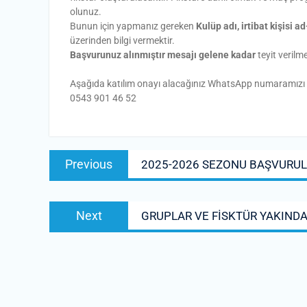
olunuz.
Bunun için yapmanız gereken
Kulüp adı, irtibat kişisi
üzerinden bilgi vermektir.
Başvurunuz alınmıştır mesajı gelene kadar
teyit verilm
Aşağıda katılım onayı alacağınız WhatsApp numaramızı tekr
0543 901 46 52
Yazı
Previous
Previous
2025-2026 SEZONU BAŞVURUL
gezinmesi
post:
Next
Next
GRUPLAR VE FİSKTÜR YAKIND
post: