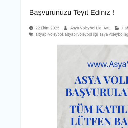
Başvurunuzu Teyit Ediniz !
22 Ekim 2025
Asya Voleybol Ligi-AVL
Hab
altyapı voleybol
,
altyapı voleybol ligi
,
asya voleybol lig