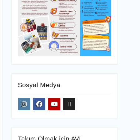
Sosyal Medya
Instagram
Facebook
YouTube
AVL
E-
posta
Takım Olmak için AVL