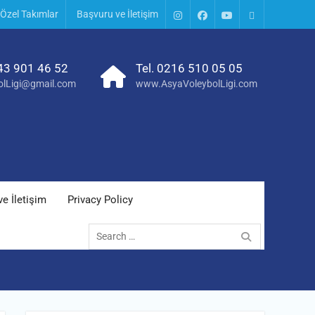
Özel Takımlar
Başvuru ve İletişim
Instagram
Facebook
YouTube
AVL
E-
posta
43 901 46 52
Tel. 0216 510 05 05
olLigi@gmail.com
www.AsyaVoleybolLigi.com
e İletişim
Privacy Policy
Search
for: