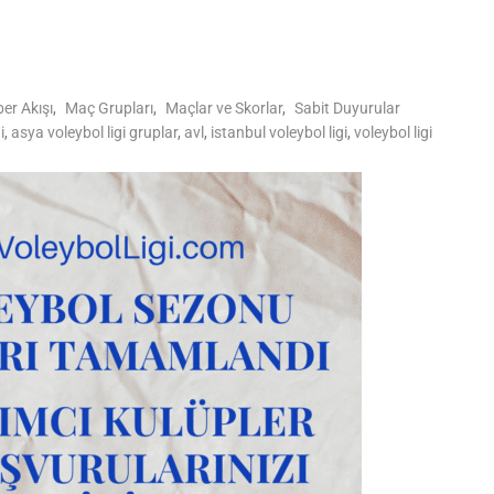
er Akışı
,
Maç Grupları
,
Maçlar ve Skorlar
,
Sabit Duyurular
i
,
asya voleybol ligi gruplar
,
avl
,
istanbul voleybol ligi
,
voleybol ligi